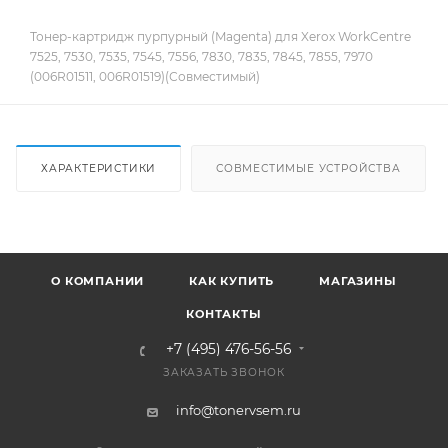
Тонер-картридж пурпурный (Magenta) для Xerox WorkCentre
7525, 7530, 7535, 7545, 7556, 7830, 7835, 7845, 7855, 7970
(006R01511, 006R01519)(Совместимый)
ХАРАКТЕРИСТИКИ
СОВМЕСТИМЫЕ УСТРОЙСТВА
О КОМПАНИИ
КАК КУПИТЬ
МАГАЗИНЫ
КОНТАКТЫ
+7 (495) 476-56-56
ЗАКАЗАТЬ ЗВОНОК
info@tonervsem.ru