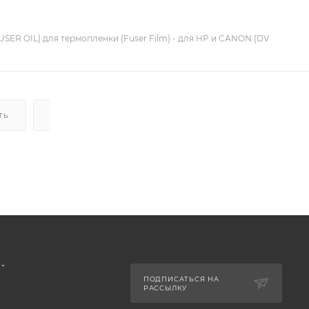
USER OIL) для термопленки (Fuser Film) - для HP и CANON (DV
ТЬ
ДОСТАВКА
НАЛИЧИЕ
ПОДПИСАТЬСЯ НА
РАССЫЛКУ