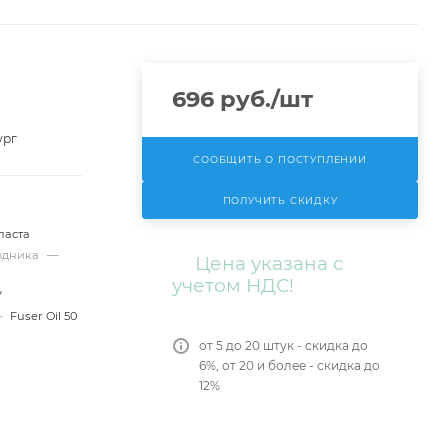
696
руб.
/шт
ург
СООБЩИТЬ О ПОСТУПЛЕНИИ
ПОЛУЧИТЬ СКИДКУ
паста
ходника
—
Цена указана с
учетом НДС!
V
—
Fuser Oil 50
от 5 до 20 штук - скидка до
6%, от 20 и более - скидка до
12%