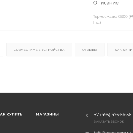
Описание
Термосмазка G300 (F
Inc.)
СОВМЕСТИМЫЕ УСТРОЙСТВА
ОТЗЫВЫ
КАК КУПИ
АК КУПИТЬ
МАГАЗИНЫ
+7 (495) 476-56-56
ЗАКАЗАТЬ ЗВОНОК
info@tonervsem.ru