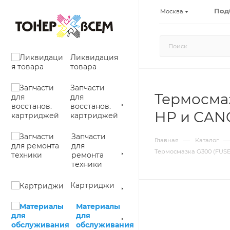
Под
Москва
Ликвидация
товара
Запчасти
Термосмаз
для
восстанов.
HP и CANON
картриджей
Запчасти
—
—
Главная
Каталог
для
Термосмазка G300 (FUSER 
ремонта
техники
Картриджи
Материалы
для
обслуживания