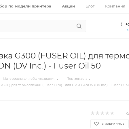
бор по модели принтера
Акции
Блог
Компания
+
З
ка G300 (FUSER OIL) для термоп
 (DV Inc.) - Fuser Oil 50
—
—
Материалы для обслуживания
Термопаста
OIL) для термопленки (Fuser Film) - для HP и CANON (DV Inc.) - Fuser Oil 5
К
В ИЗБРАННОЕ