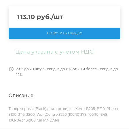
113.10
руб.
/шт
ПОЛУЧИТЬ СКИДКУ
Цена указана с учетом НДС!
от 5 до 20 штук - скидка до 6%, от 20 и более - скидка до
12%
Описание
Тонер черный (Black) для картриджа Xerox B205, B210, Phaser
3100, 3116, 3200, WorkCentre 3220 (106R01379, 106R04348,
106R04349)(100 г.)(HANDAN)