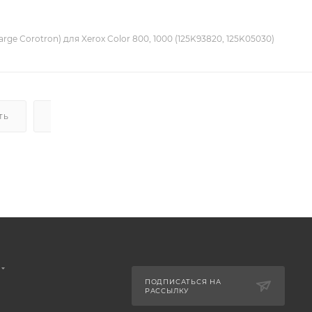
rge Сorotron) для Xerox Color 800, 1000 (125K93820, 125K05030)
ТЬ
ДОСТАВКА
НАЛИЧИЕ
ПОДПИСАТЬСЯ НА
РАССЫЛКУ