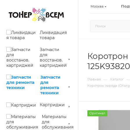
Под
Москва
Ликвидация
товара
Запчасти
Коротрон з
для
восстанов.
125K93820
картриджей
Запчасти
—
—
Главная
Каталог
для
Коротрон заряда (Charge 
ремонта
техники
Картриджи
Оригинал
Материалы
для
обслуживания