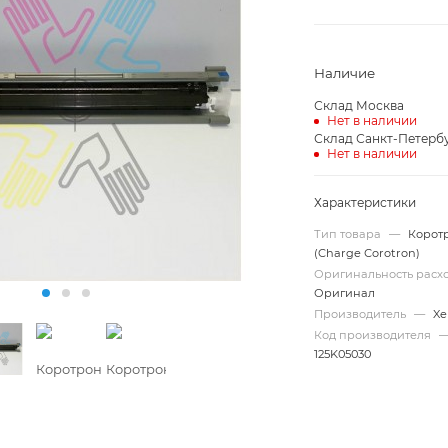
Наличие
Склад Москва
Нет в наличии
Склад Санкт-Петерб
Нет в наличии
Характеристики
Тип товара
—
Корот
(Charge Сorotron)
Оригинальность рас
Оригинал
Производитель
—
Xe
Код производителя
125K05030