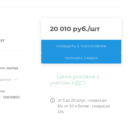
20 010
руб.
/шт
ург
СООБЩИТЬ О ПОСТУПЛЕНИИ
ПОЛУЧИТЬ СКИДКУ
рон заряда
Цена указана с
ходника
—
учетом НДС!
rox
—
125K93820,
от 5 до 20 штук - скидка до
6%, от 20 и более - скидка до
12%