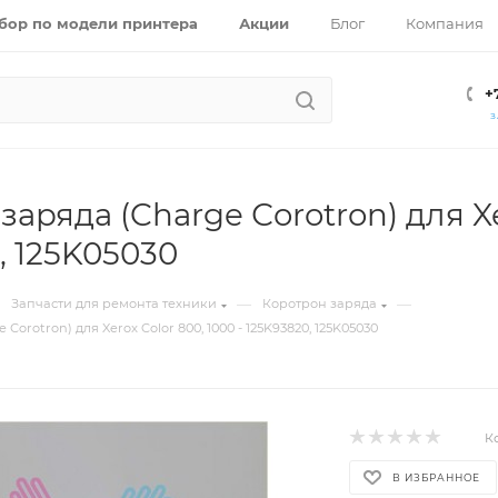
бор по модели принтера
Акции
Блог
Компания
+
З
аряда (Charge Сorotron) для Xer
, 125K05030
—
—
Запчасти для ремонта техники
Коротрон заряда
Сorotron) для Xerox Color 800, 1000 - 125K93820, 125K05030
К
В ИЗБРАННОЕ