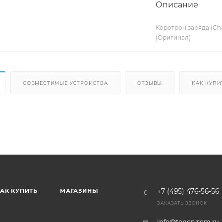
Описание
Коротрон заряда (Cha
(Оригинал)
СОВМЕСТИМЫЕ УСТРОЙСТВА
ОТЗЫВЫ
КАК КУПИ
АК КУПИТЬ
МАГАЗИНЫ
+7 (495) 476-56-56
ЗАКАЗАТЬ ЗВОНОК
info@tonervsem.ru