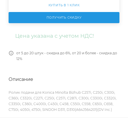
КУПИТЬ В 1 КЛИК
ПОЛУЧИТЬ СКИДКУ
Цена указана с учетом НДС!
от 5 до 20 штук - скидка до 6%, от 20 и более - скидка до
12%
Описание
Ролик подачи для Konica Minolta Bizhub C257i, C250i, C300i,
C360i, C3320i, C227i, C250i, C257i, C287i, C300i, C3300i, C3320i,
C3350i, C360i, C4000i, C450i, C458, C550i, C558, C650i, C658,
C750i, 4050i, 4750i, SINDOH D311, D310(A64J564201)(DV Inc.)