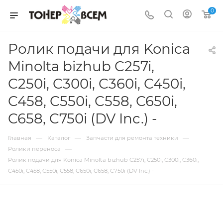
0
Ролик подачи для Konica
Minolta bizhub C257i,
C250i, C300i, C360i, C450i,
C458, C550i, C558, C650i,
C658, C750i (DV Inc.) -
—
—
—
Главная
Каталог
Запчасти для ремонта техники
—
Ролики переноса
Ролик подачи для Konica Minolta bizhub C257i, C250i, C300i, C360i,
C450i, C458, C550i, C558, C650i, C658, C750i (DV Inc.) -