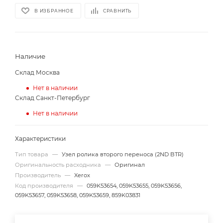
В ИЗБРАННОЕ
СРАВНИТЬ
Наличие
Склад Москва
Нет в наличии
Склад Санкт-Петербург
Нет в наличии
Характеристики
Тип товара
—
Узел ролика второго переноса (2ND BTR)
Оригинальность расходника
—
Оригинал
Производитель
—
Xerox
Код производителя
—
059K53654, 059K53655, 059K53656,
059K53657, 059K53658, 059K53659, 859K03831