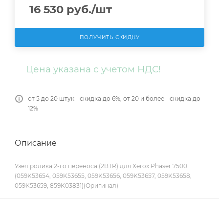
16 530
руб.
/шт
ПОЛУЧИТЬ СКИДКУ
Цена указана с учетом НДС!
от 5 до 20 штук - скидка до 6%, от 20 и более - скидка до
12%
Описание
Узел ролика 2-го переноса (2BTR) для Xerox Phaser 7500
(059K53654, 059K53655, 059K53656, 059K53657, 059K53658,
059K53659, 859K03831)(Оригинал)