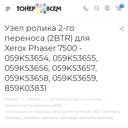
0
Узел ролика 2-го
переноса (2BTR) для
Xerox Phaser 7500 -
059K53654, 059K53655,
059K53656, 059K53657,
059K53658, 059K53659,
859K03831
—
—
—
Главная
Каталог
Запчасти для ремонта техники
—
Узел ролика 2-го переноса (2BTR)
Узел ролика 2-го переноса (2BTR) для Xerox Phaser 7500 - 059K53654,
059K53655, 059K53656, 059K53657, 059K53658, 059K53659, 859K03831