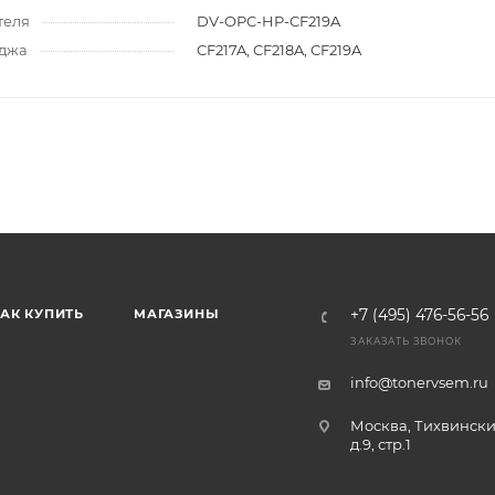
теля
DV-OPC-HP-CF219A
иджа
CF217A, CF218A, CF219A
АК КУПИТЬ
МАГАЗИНЫ
+7 (495) 476-56-56
ЗАКАЗАТЬ ЗВОНОК
info@tonervsem.ru
Москва, Тихвински
д.9, стр.1