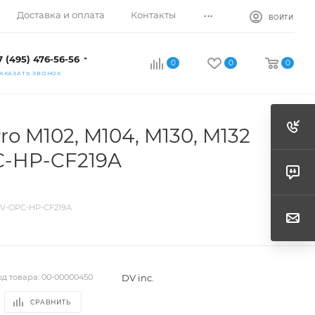
...
Доставка и оплата
Контакты
ВОЙТИ
7 (495) 476-56-56
0
0
0
АКАЗАТЬ ЗВОНОК
o M102, M104, M130, M132
PC-HP-CF219A
 DV-OPC-HP-CF219A
DV inc.
од товара:
00-00000450
СРАВНИТЬ