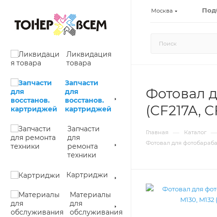
Под
Москва
Ликвидация
товара
Запчасти
Фотовал д
для
восстанов.
(CF217A, 
картриджей
Запчасти
—
—
Главная
Каталог
для
Фотовал для фотобарабана
ремонта
техники
Картриджи
Материалы
для
обслуживания