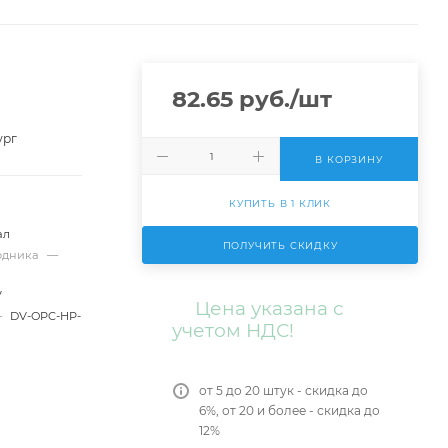
82.65
руб.
/шт
ург
В КОРЗИНУ
КУПИТЬ В 1 КЛИК
ал
ПОЛУЧИТЬ СКИДКУ
ходника
—
V
Цена указана с
—
DV-OPC-HP-
учетом НДС!
от 5 до 20 штук - скидка до
6%, от 20 и более - скидка до
12%