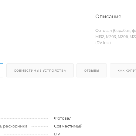
Описание
Фотовал (барабан, фо
M132, M203, M206, M22
(DV Inc.)
СОВМЕСТИМЫЕ УСТРОЙСТВА
ОТЗЫВЫ
КАК КУПИ
и
Фотовал
ь расходника
Совместимый
DV