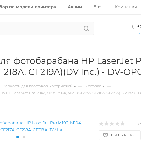
бор по модели принтера
Акции
Блог
Компания
+
З
ля фотобарабана HP LaserJet Pr
CF218A, CF219A)(DV Inc.) - DV-O
—
—
Запчасти для восстанов. картриджей
Фотовал
 HP LaserJet Pro M102, M104, M130, M132 (CF217A, CF218A, CF219A)(DV Inc.) -
К
В ИЗБРАННОЕ