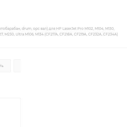
тобарабан, drum, opc вал) для HP LaserJet Pro M102, M104, M130,
7, M230, Ultra M106, M134 (CF217A, CF218A, CF219A, CF232A, CF234A)
ТЬ
ДОСТАВКА
НАЛИЧИЕ