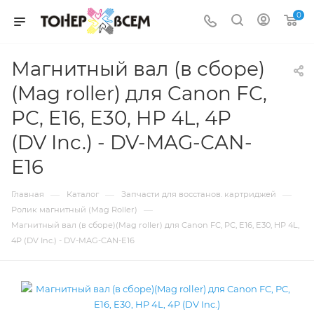
0
Магнитный вал (в сборе)
(Mag roller) для Canon FC,
PC, E16, E30, HP 4L, 4P
(DV Inc.) - DV-MAG-CAN-
E16
—
—
—
Главная
Каталог
Запчасти для восстанов. картриджей
—
Ролик магнитный (Mag Roller)
Магнитный вал (в сборе)(Mag roller) для Canon FC, PC, E16, E30, HP 4L,
4P (DV Inc.) - DV-MAG-CAN-E16