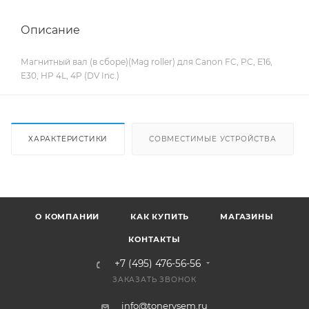
Описание
Магнитный вал (в сборе)(Mag roller) для Canon FC, PC, E16,
E30, HP 4L, 4P (DV Inc.)
ХАРАКТЕРИСТИКИ
СОВМЕСТИМЫЕ УСТРОЙСТВА
О КОМПАНИИ
КАК КУПИТЬ
МАГАЗИНЫ
КОНТАКТЫ
+7 (495) 476-56-56
ЗАКАЗАТЬ ЗВОНОК
info@tonervsem.ru