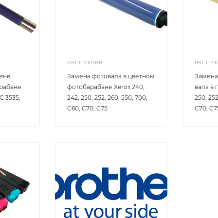
ИНСТРУКЦИИ
ИНСТРУ
мене
Замена фотовала в цветном
Замена
арабане
фотобарабане Xerox 240,
вала в 
C 3535,
242, 250, 252, 260, 550, 700,
250, 252
C60, C70, C75
C70, C7