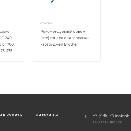
СТАТЬИ
равке
Рекомендуемый объем
DC 240,
(вес) тонера для заправки
olor 700,
картриджей Brother
C75, J75
АК КУПИТЬ
МАГАЗИНЫ
+7 (495) 476-56-56
ЗАКАЗАТЬ ЗВОНОК