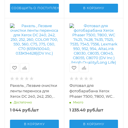
СООБЩИТЬ О ПОСТУПЛЕНИИ
В КОРЗИНУ
Ракель , Лезвие очистки
Фотовал для
ленты переноса для
фотобарабана Xerox
Xerox DC 240, 242, 250,
Phaser 7500, 7800, WС
252, 260, COLOR 700, 550,
7425, 7428, 7435, 7525,
Достаточно
Много
560, C75, J75, C60, C70
7535, 7545, 7556, Lexmark
1 044
руб.
/шт
1 235.40
руб.
/шт
(655N50040, 033K94628)
950, 952, 954, AltaLink
(DV Inc.) - 641S00646,
C8030, C8035, C8045,
655N50040, 033K94628,
C8055, C8070 (DV Inc.)
В КОРЗИНУ
В КОРЗИНУ