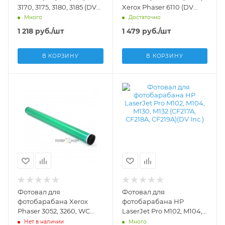
3170, 3175, 3180, 3185 (DV
Xerox Phaser 6110 (DV
Inc.) - DV-OPC-SAM3185
Inc.) - DV-OPC-Sam-
Много
Достаточно
CLP300
1 218
руб.
/шт
1 479
руб.
/шт
В КОРЗИНУ
В КОРЗИНУ
Фотовал для
Фотовал для
фотобарабана Xerox
фотобарабана HP
Phaser 3052, 3260, WC
LaserJet Pro M102, M104,
3215, 3225 (DV Inc.) - OPC-
M130, M132 (CF217A,
Нет в наличии
Много