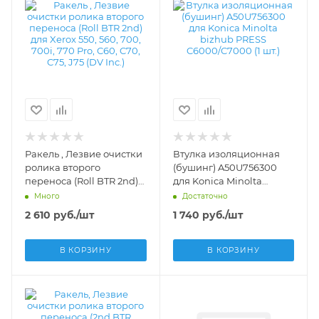
Ракель , Лезвие очистки
Втулка изоляционная
ролика второго
(бушинг) A50U756300
переноса (Roll BTR 2nd)
для Konica Minolta
для Xerox 550, 560, 700,
bizhub PRESS
Много
Достаточно
700i, 770 Pro, C60, C70,
C6000/C7000 (1 шт.) -
2 610
руб.
/шт
1 740
руб.
/шт
C75, J75 (DV Inc.) -
033K96880
В КОРЗИНУ
В КОРЗИНУ