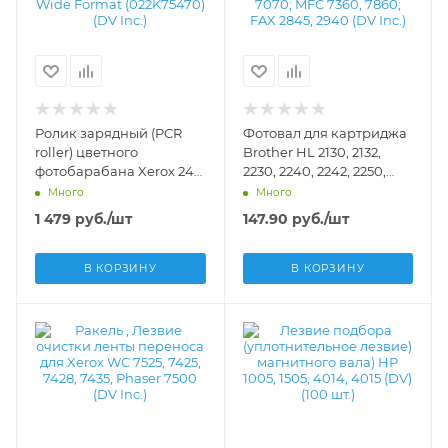
Ролик зарядный (PCR
Фотовал для картриджа
roller) цветного
Brother HL 2130, 2132,
фотобарабана Xerox 242,
2230, 2240, 2242, 2250,
252, Color 700, 550, 560,
2270; DCP 7055, 7057,
Много
Много
C75, J75, C60, C70; 6204
7060, 7065, 7070; MFC
1 479
руб.
/шт
147.90
руб.
/шт
Wide Format (022K75470)
7360, 7860; FAX 2845,
(DV Inc.) - DV-PCR-
2940 (DV Inc.) - DR-
XERDC250
2275/DR-2080/DR-420
В КОРЗИНУ
В КОРЗИНУ