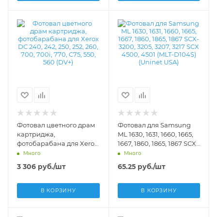
033K94680, 033K94681,
(High Quality/Long Life) -
033K94682
DV-OPC-X7500
Фотовал цветного драм
Фотовал для Samsung
картриджа,
ML 1630, 1631, 1660, 1665,
фотобарабана для Xerox
1667, 1860, 1865, 1867 SCX-
DC 240, 242, 250, 252, 260,
3200, 3205, 3207, 3217 SCX
Много
Много
700, 700i, 770, C75, 550,
4500, 4501 (MLT-D104S)
3 306
руб.
/шт
65.25
руб.
/шт
560 (DV+) -
(Uninet USA) - DV-OPC-
SMLT-D104
В КОРЗИНУ
В КОРЗИНУ