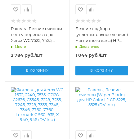
Ракель , Лезвие очистки
Лезвие подбора
ленты переноса для
(уплотнительное лезвие)
Xerox WC 7525, 7425,
магнитного вала) HP
7428, 7435, Phaser 7500
1005, 1505, 4014, 4015 (DV)
Много
Достаточно
(DV Inc.) - DV-TBB-X7500
(100 шт.) -
2 784
руб.
/шт
1 044
руб.
/шт
В КОРЗИНУ
В КОРЗИНУ