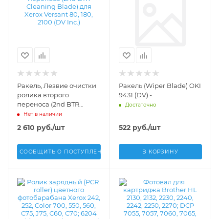
Ракель, Лезвие очистки
Ракель (Wiper Blade) OKI
ролика второго
9431 (DV) -
переноса (2nd BTR
Достаточно
Cleaning Blade) для
Нет в наличии
Xerox Versant 80, 180,
2 610
руб.
/шт
522
руб.
/шт
2100 (DV Inc.) -
СООБЩИТЬ О ПОСТУПЛЕНИИ
В КОРЗИНУ