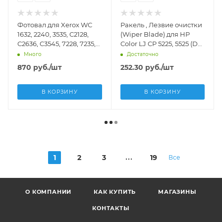
Фотовал для Xerox WC
Ракель , Лезвие очистки
1632, 2240, 3535, C2128,
(Wiper Blade) для HP
С2636, C3545, 7228, 7235,
Color LJ CP 5225, 5525 (DV
7245, 7328, 7335, 7345,
Inc.) - DV-WB-HPC5225
Много
Достаточно
7346, 7750, 7760,
870
руб.
/шт
252.30
руб.
/шт
Lexmark C 930, 935, X
940, 945 (DV Inc.) - DV-
OPC-X7750/7760
В КОРЗИНУ
В КОРЗИНУ
1
2
3
19
Все
О КОМПАНИИ
КАК КУПИТЬ
МАГАЗИНЫ
КОНТАКТЫ