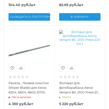
DV-X3052
CF218A, CF219A)(DV Inc.) -
104.40
руб.
/шт
82.65
руб.
/шт
DV-OPC-HP-CF219A
СООБЩИТЬ О ПОСТУПЛЕНИИ
В КОРЗИНУ
Ракель , Лезвие очистки
Фотовал для
(Wiper Blade) для Xerox
фотобарабана Xerox
6204, 6604, 6605, 6705
Versant 80, 2100 Press (DV
Wide Format (DV Inc.) -
Inc.) -
Нет в наличии
Много
033K94740
4 350
руб.
/шт
5 220
руб.
/шт