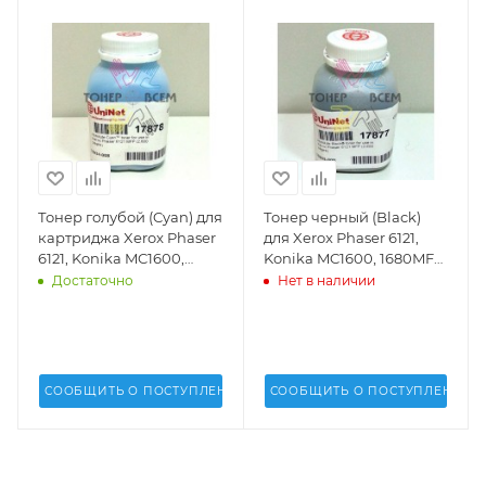
Тонер голубой (Cyan) для
Тонер черный (Black)
картриджа Xerox Phaser
для Xerox Phaser 6121,
6121, Konika MC1600,
Konika MC1600, 1680MFP
1680MFP (2.6k стр.)
(2.6k стр.)(Uninet USA) -
Достаточно
Нет в наличии
(Uninet USA) - 17878
17877
СООБЩИТЬ О ПОСТУПЛЕНИИ
СООБЩИТЬ О ПОСТУПЛЕНИИ