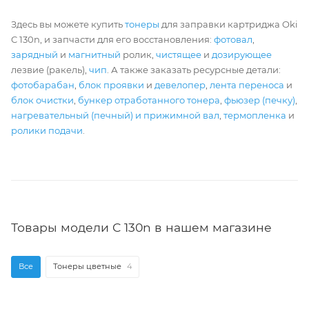
Здесь вы можете купить
тонеры
для заправки картриджа Oki
C 130n, и запчасти для его восстановления:
фотовал
,
зарядный
и
магнитный
ролик,
чистящее
и
дозирующее
лезвие (ракель),
чип
. А также заказать ресурсные детали:
фотобарабан
,
блок проявки
и
девелопер
,
лента переноса
и
блок очистки
,
бункер отработанного тонера
,
фьюзер (печку)
,
нагревательный (печный) и прижимной вал
,
термопленка
и
ролики подачи
.
Товары модели C 130n в нашем магазине
Все
Тонеры цветные
4