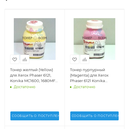
Тонер желтый (Yellow)
Тонер пурпурный
для Xerox Phaser 6121,
(Magenta) для Xerox
Konika MC1600, 1680MFP
Phaser 6121 Konika
(2.6k стр.)(Uninet USA) -
MC1600, 1680MFP (2.6k
Достаточно
Достаточно
17880
стр.)(Uninet USA) - 17879
СООБЩИТЬ О ПОСТУПЛЕНИИ
СООБЩИТЬ О ПОСТУПЛЕНИИ