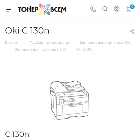
0
Oki C 130n
—
—
Главная
Подбор по устройству
Запчасти для принтера OKI
—
—
Запчасти для принтера OKI
Oki C 130n
C 130n