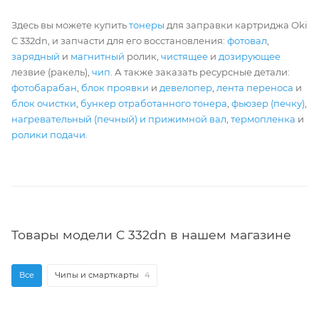
Здесь вы можете купить
тонеры
для заправки картриджа Oki
C 332dn, и запчасти для его восстановления:
фотовал
,
зарядный
и
магнитный
ролик,
чистящее
и
дозирующее
лезвие (ракель),
чип
. А также заказать ресурсные детали:
фотобарабан
,
блок проявки
и
девелопер
,
лента переноса
и
блок очистки
,
бункер отработанного тонера
,
фьюзер (печку)
,
нагревательный (печный) и прижимной вал
,
термопленка
и
ролики подачи
.
Товары модели C 332dn в нашем магазине
Все
Чипы и смарткарты
4