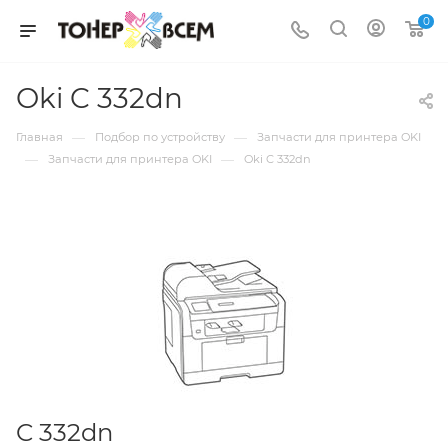
0
Oki C 332dn
—
—
Главная
Подбор по устройству
Запчасти для принтера OKI
—
—
Запчасти для принтера OKI
Oki C 332dn
C 332dn