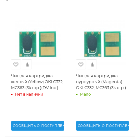
Чип для картриджа
Чип для картриджа
желтый (Yellow) OKI C332,
пурпурный (Magenta)
MC363 (3k стр.)(DV Inc.) -
OKI C332, MC363 (3k стр.)
(DV Inc.) -
Нет в наличии
Мало
СООБЩИТЬ О ПОСТУПЛЕНИИ
СООБЩИТЬ О ПОСТУПЛЕНИИ