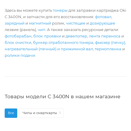
Здесь вы можете купить
тонеры
для заправки картриджа Oki
C 3400N, и запчасти для его восстановления:
фотовал
,
зарядный
и
магнитный
ролик,
чистящее
и
дозирующее
лезвие (ракель),
чип
. А также заказать ресурсные детали:
фотобарабан
,
блок проявки
и
девелопер
,
лента переноса
и
блок очистки
,
бункер отработанного тонера
,
фьюзер (печку)
,
нагревательный (печный) и прижимной вал
,
термопленка
и
ролики подачи
.
Товары модели C 3400N в нашем магазине
Все
Чипы и смарткарты
1