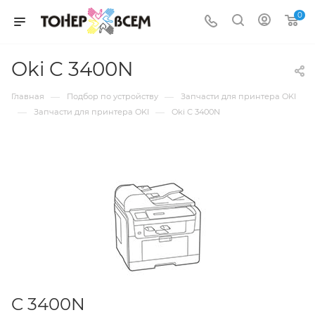
0
Oki C 3400N
—
—
Главная
Подбор по устройству
Запчасти для принтера OKI
—
—
Запчасти для принтера OKI
Oki C 3400N
C 3400N