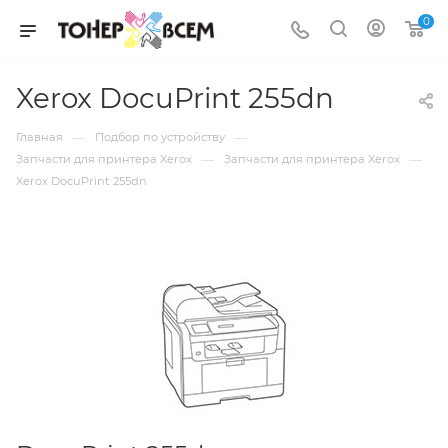
0
Xerox DocuPrint 255dn
—
—
Главная
Подбор по устройству
—
—
Запчасти для принтера Xerox
Запчасти для принтера Xerox
Xerox DocuPrint 255dn