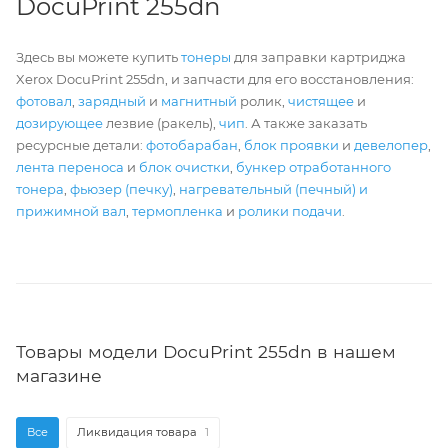
DocuPrint 255dn
Здесь вы можете купить
тонеры
для заправки картриджа
Xerox DocuPrint 255dn, и запчасти для его восстановления:
фотовал
,
зарядный
и
магнитный
ролик,
чистящее
и
дозирующее
лезвие (ракель),
чип
. А также заказать
ресурсные детали:
фотобарабан
,
блок проявки
и
девелопер
,
лента переноса
и
блок очистки
,
бункер отработанного
тонера
,
фьюзер (печку)
,
нагревательный (печный) и
прижимной вал
,
термопленка
и
ролики подачи
.
Товары модели DocuPrint 255dn в нашем
магазине
Все
Ликвидация товара
1