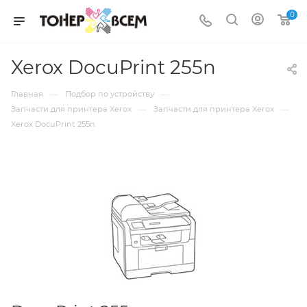
0
Xerox DocuPrint 255n
—
—
Главная
Подбор по устройству
—
—
Запчасти для принтера Xerox
Запчасти для принтера Xerox
Xerox DocuPrint 255n