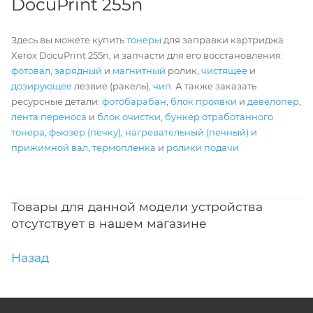
DocuPrint 255n
Здесь вы можете купить
тонеры
для заправки картриджа
Xerox DocuPrint 255n, и запчасти для его восстановления:
фотовал
,
зарядный
и
магнитный
ролик,
чистящее
и
дозирующее
лезвие (ракель),
чип
. А также заказать
ресурсные детали:
фотобарабан
,
блок проявки
и
девелопер
,
лента переноса
и
блок очистки
,
бункер отработанного
тонера
,
фьюзер (печку)
,
нагревательный (печный) и
прижимной вал
,
термопленка
и
ролики подачи
.
Товары для данной модели устройства
отсутствует в нашем магазине
Назад