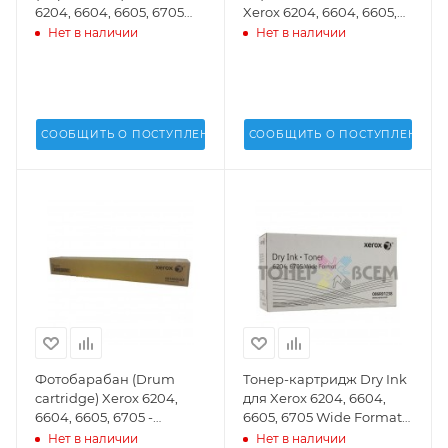
6204, 6604, 6605, 6705
Xerox 6204, 6604, 6605,
Wide Format - 033K94740
6705 - 059K75970,
Нет в наличии
Нет в наличии
059K33800, 059K33801
СООБЩИТЬ О ПОСТУПЛЕНИИ
СООБЩИТЬ О ПОСТУПЛЕНИИ
Фотобарабан (Drum
Тонер-картридж Dry Ink
cartridge) Xerox 6204,
для Xerox 6204, 6604,
6604, 6605, 6705 -
6605, 6705 Wide Format
001R00583
(006R01238/CT201158) -
Нет в наличии
Нет в наличии