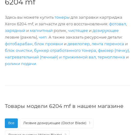
6204 mf
Здесь вы можете купить
тонеры
для заправки картриджа
Xerox 6204 mf, и запчасти для его восстановления:
фотовал
,
зарядный
и
магнитный
ролик,
чистящее
и
дозирующее
лезвие (ракель),
чип
. А также заказать ресурсные детали:
фотобарабан
,
блок проявки
и
девелопер
,
лента переноса
и
блок очистки
,
бункер отработанного тонера
,
фьюзер (печку)
,
нагревательный (печный) и прижимной вал
,
термопленка
и
ролики подачи
.
Товары модели 6204 mf в нашем магазине
Все
Лезвие дозирующее (Doctor Blade)
1
Лезвие очистки (Wiper Blade)
2