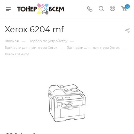
0
Xerox 6204 mf
—
—
Главная
Подбор по устройству
—
—
Запчасти для принтера Xerox
Запчасти для принтера Xerox
Xerox 6204 mf