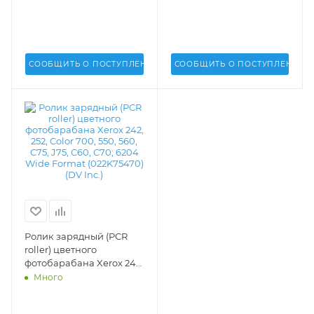
006R01238
СООБЩИТЬ О ПОСТУПЛЕНИИ
СООБЩИТЬ О ПОСТУПЛЕНИИ
Ролик зарядный (PCR
roller) цветного
фотобарабана Xerox 242,
252, Color 700, 550, 560,
Много
C75, J75, C60, C70; 6204
Wide Format (022K75470)