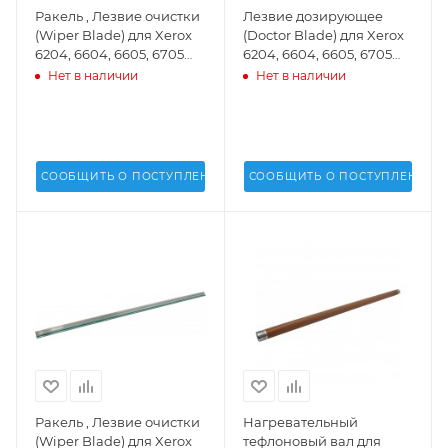
Ракель , Лезвие очистки
Лезвие дозирующее
(Wiper Blade) для Xerox
(Doctor Blade) для Xerox
6204, 6604, 6605, 6705
6204, 6604, 6605, 6705
Wide Format (DV Inc.) -
Wide Format - 033K94710
Нет в наличии
Нет в наличии
033K94740
СООБЩИТЬ О ПОСТУПЛЕНИИ
СООБЩИТЬ О ПОСТУПЛЕНИИ
Ракель , Лезвие очистки
Нагревательный
(Wiper Blade) для Xerox
тефлоновый вал для