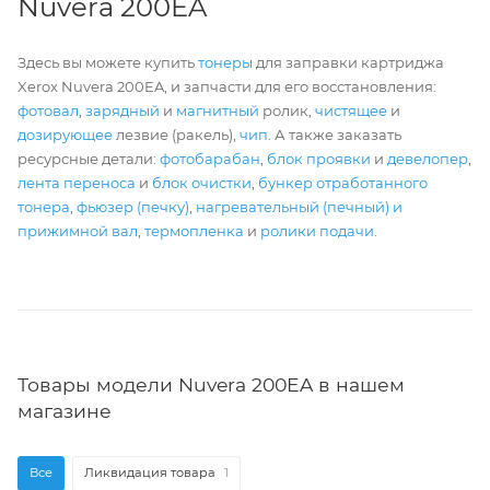
Nuvera 200EA
Здесь вы можете купить
тонеры
для заправки картриджа
Xerox Nuvera 200EA, и запчасти для его восстановления:
фотовал
,
зарядный
и
магнитный
ролик,
чистящее
и
дозирующее
лезвие (ракель),
чип
. А также заказать
ресурсные детали:
фотобарабан
,
блок проявки
и
девелопер
,
лента переноса
и
блок очистки
,
бункер отработанного
тонера
,
фьюзер (печку)
,
нагревательный (печный) и
прижимной вал
,
термопленка
и
ролики подачи
.
Товары модели Nuvera 200EA в нашем
магазине
Все
Ликвидация товара
1