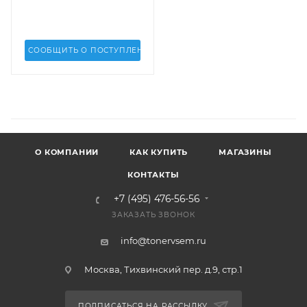
6R1261, 006R01258,
6R1258, 006R01259,
6R1259, 006R01260,
6R1260, 006R90357,
СООБЩИТЬ О ПОСТУПЛЕНИИ
6R90357, 502S67796
О КОМПАНИИ
КАК КУПИТЬ
МАГАЗИНЫ
КОНТАКТЫ
+7 (495) 476-56-56
ЗАКАЗАТЬ ЗВОНОК
info@tonervsem.ru
Москва, Тихвинский пер. д.9, стр.1
ПОДПИСАТЬСЯ НА РАССЫЛКУ