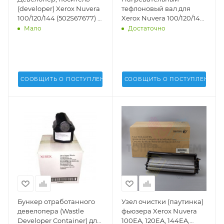
(developer) Xerox Nuvera
тефлоновый вал для
100/120/144 (502S67677) -
Xerox Nuvera 100/120/144
502S67677
(059K58953) - 059K58953
Мало
Достаточно
СООБЩИТЬ О ПОСТУПЛЕНИИ
СООБЩИТЬ О ПОСТУПЛЕНИИ
Бункер отработанного
Узел очистки (паутинка)
девелопера (Wastle
фьюзера Xerox Nuvera
Developer Container) для
100EA, 120EA, 144EA,