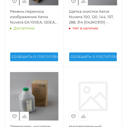
Ремень переноса
Щетка очистки Xerox
изображения Xerox
Nuvera 100, 120, 144, 157,
Nuvera EA 100EA, 120EA,
288, 314 (042K03151) -
144EA, 157EA, 200EA,
042K03151
Достаточно
Нет в наличии
288EA, 314EA
(001R00608) -
СООБЩИТЬ О ПОСТУПЛЕНИИ
СООБЩИТЬ О ПОСТУПЛЕНИИ
Девелопер, носитель
Нагревательный