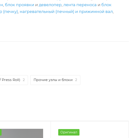
ан
,
блок проявки
и
девелопер
,
лента переноса
и
блок
 (печку)
,
нагревательный (печный) и прижимной вал
,
 Press Roll)
2
Прочие узлы и блоки
2
Оригинал