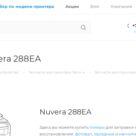
бор по модели принтера
Акции
Блог
Компания
+
З
era 288EA
—
—
устройству
Запчасти для принтера Xerox
Запчасти для принтера
Nuvera 288EA
Здесь вы можете купить
тонеры
для заправки к
восстановления:
фотовал
,
зарядный
и
магнит