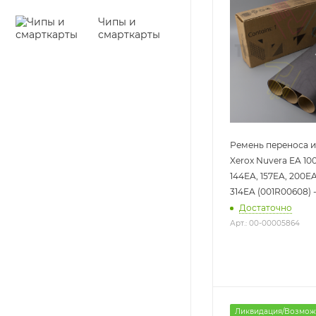
Чипы и
смарткарты
Ремень переноса 
Xerox Nuvera EA 100
144EA, 157EA, 200EA
314EA (001R00608) 
Достаточно
Арт.: 00-00005864
Ликвидация/Возмож