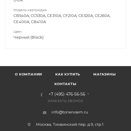
Модель картриджа
CB540A, CC530A, CE310A, CF210A, CE320A, CE260A,
CE400A, CB410A
Цвет
Черный (Black)
О КОМПАНИИ
КАК КУПИТЬ
МАГАЗИНЫ
КОНТАКТЫ
+7 (495) 476-56-56
ЗАКАЗАТЬ ЗВОНОК
info@tonervsem.ru
Москва, Тихвинский пер. д.9, стр.1