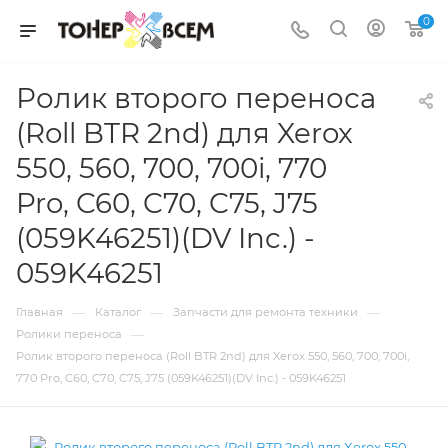
0
Ролик второго переноса
(Roll BTR 2nd) для Xerox
550, 560, 700, 700i, 770
Pro, C60, C70, C75, J75
(059K46251)(DV Inc.) -
059K46251
—
—
—
Главная
Каталог
Запчасти для ремонта техники
—
Ролики переноса
Ролик второго переноса (Roll BTR 2nd) для Xerox 550, 560, 700, 700i,
770 Pro, C60, C70, C75, J75 (059K46251)(DV Inc.) - 059K46251