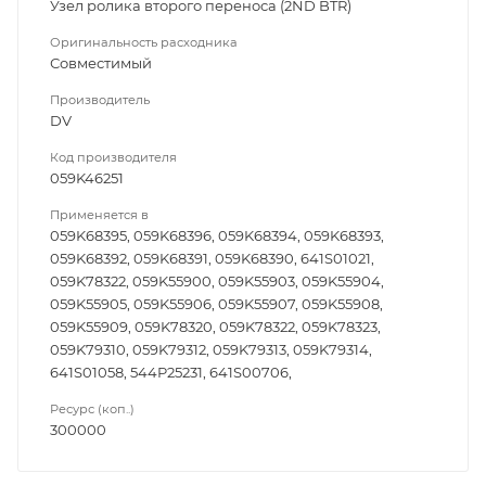
Узел ролика второго переноса (2ND BTR)
Оригинальность расходника
Совместимый
Производитель
DV
Код производителя
059K46251
Применяется в
059K68395, 059K68396, 059K68394, 059K68393,
059K68392, 059K68391, 059K68390, 641S01021,
059K78322, 059K55900, 059K55903, 059K55904,
059K55905, 059K55906, 059K55907, 059K55908,
059K55909, 059K78320, 059K78322, 059K78323,
059K79310, 059K79312, 059K79313, 059K79314,
641S01058, 544P25231, 641S00706,
Ресурс (коп..)
300000