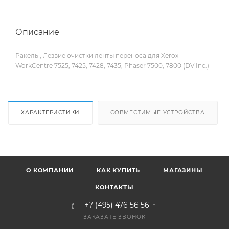
Описание
Ракель , Лезвие очистки ленты переноса для Xerox
WorkCentre 7525, 7425, 7428, 7435, Phaser 7500, 7800 (DV Inc.)
ХАРАКТЕРИСТИКИ
СОВМЕСТИМЫЕ УСТРОЙСТВА
О КОМПАНИИ
КАК КУПИТЬ
МАГАЗИНЫ
КОНТАКТЫ
+7 (495) 476-56-56
ЗАКАЗАТЬ ЗВОНОК