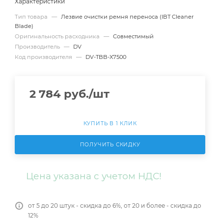
Характеристики
Тип товара
—
Лезвие очистки ремня переноса (IBT Cleaner
Blade)
Оригинальность расходника
—
Совместимый
Производитель
—
DV
Код производителя
—
DV-TBB-X7500
2 784
руб.
/шт
КУПИТЬ В 1 КЛИК
ПОЛУЧИТЬ СКИДКУ
Цена указана с учетом НДС!
от 5 до 20 штук - скидка до 6%, от 20 и более - скидка до
12%