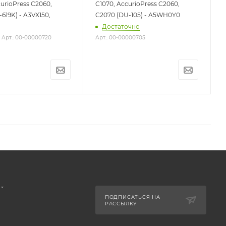
curioPress C2060,
C1070, AccurioPress C2060,
619K) - A3VX150,
C2070 (DU-105) - A5WH0Y0
Достаточно
Арт.: 00-00000720
Арт.: 00-00000705
ПОДПИСАТЬСЯ НА
РАССЫЛКУ