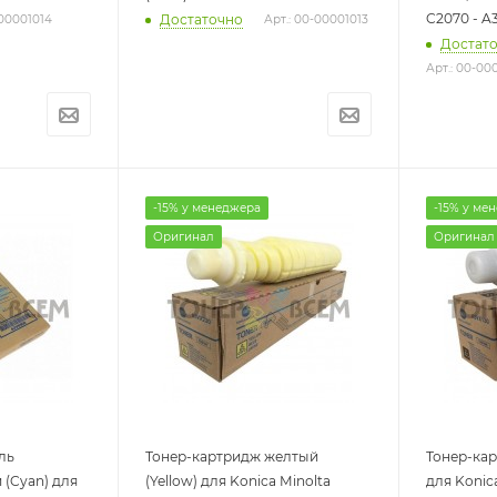
C2070 - A
Достаточно
-00001014
Арт.: 00-00001013
Достат
Арт.: 00-0
-15% у менеджера
-15% у ме
Оригинал
Оригинал
ль
Тонер-картридж желтый
Тонер-кар
 (Cyan) для
(Yellow) для Konica Minolta
для Konica