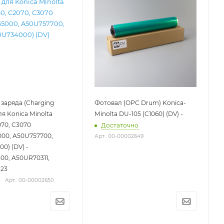
заряда (Charging
Фотовал (OPC Drum) Konica-
ля Konica Minolta
Minolta DU-105 (C1060) (DV) -
070, C3070
Достаточно
00, A50U757700,
Арт.: 00-00002649
0) (DV) -
0, A50UR70311,
23
Арт.: 00-00002650