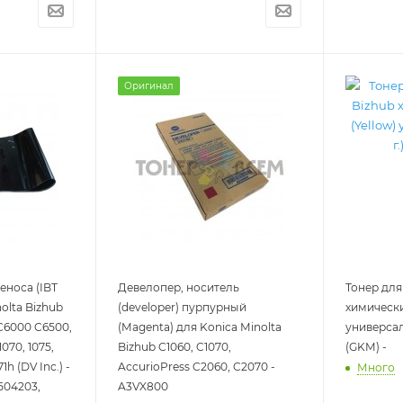
Оригинал
еноса (IBT
Девелопер, носитель
Тонер для
nolta Bizhub
(developer) пурпурный
химически
C6000 C6500,
(Magenta) для Konica Minolta
универсал
1070, 1075,
Bizhub C1060, C1070,
(GKM) -
1h (DV Inc.) -
AccurioPress C2060, C2070 -
Много
504203,
A3VX800