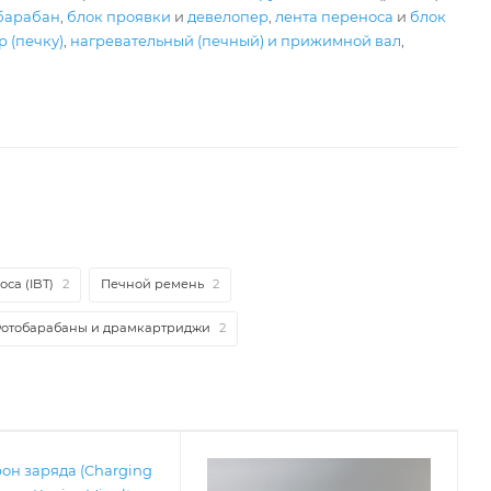
барабан
,
блок проявки
и
девелопер
,
лента переноса
и
блок
 (печку)
,
нагревательный (печный) и прижимной вал
,
са (IBT)
2
Печной ремень
2
отобарабаны и драмкартриджи
2