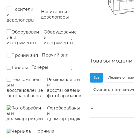
Носители и
девелоперы
Оборудование
и
инструменты
Прочий зип
Товары модели 
Тонеры
Все
Лезвие очистк
Ремкомплекты
и
Оригинальные тонер-
восстановление
фотобарабанов
Фотобарабаны
и
драмкартриджи
Чернила