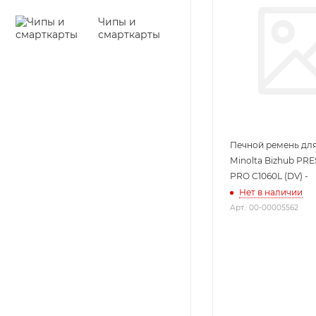
Чипы и
смарткарты
Печной ремень для
Minolta Bizhub PRE
PRO C1060L (DV) -
Нет в наличии
Арт.: 00-00005562