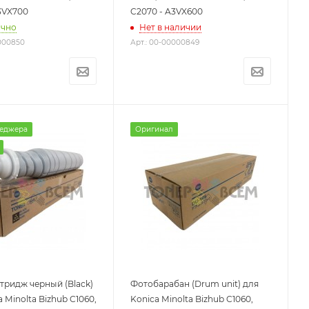
3VX700
C2070 - A3VX600
очно
Нет в наличии
0000850
Арт.: 00-00000849
неджера
Оригинал
тридж черный (Black)
Фотобарабан (Drum unit) для
 Minolta Bizhub C1060,
Konica Minolta Bizhub C1060,