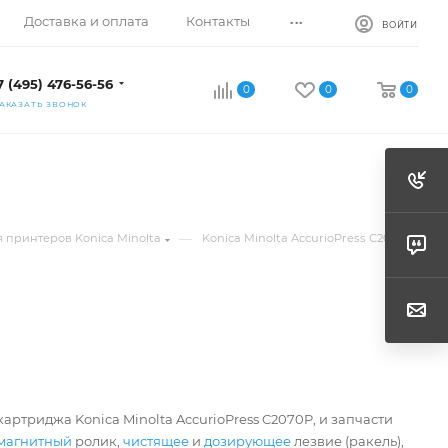
...
Доставка и оплата
Контакты
ВОЙТИ
7 (495) 476-56-56
0
0
0
АКАЗАТЬ ЗВОНОК
—
я принтеров Konica Minolta
Konica Minolta AccurioPress C2070P
артриджа Konica Minolta AccurioPress C2070P, и запчасти
магнитный
ролик,
чистящее
и
дозирующее
лезвие (ракель),