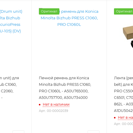
Оригинал
Оригинал
 unit) для
Печной ремень для Konica
Лента (ре
ub C1060,
Minolta Bizhub PRESS C1060,
belt) для 
s C2060,
PRO C1060L - A50U765000,
PRO C5500
 -
A50U757700, A50U734000
C6501, C70
862L - A0
Нет в наличии
A1DU5042
Арт.: 00-00002039
Нет в н
Арт.: 00-00