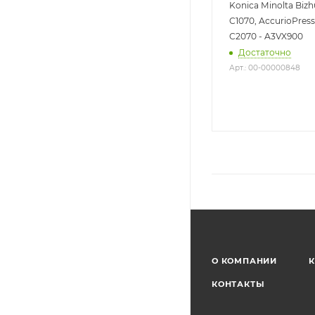
Konica Minolta Bizh
C1070, AccurioPres
C2070 - A3VX900
Достаточно
Арт.: 00-00000848
О КОМПАНИИ
К
КОНТАКТЫ