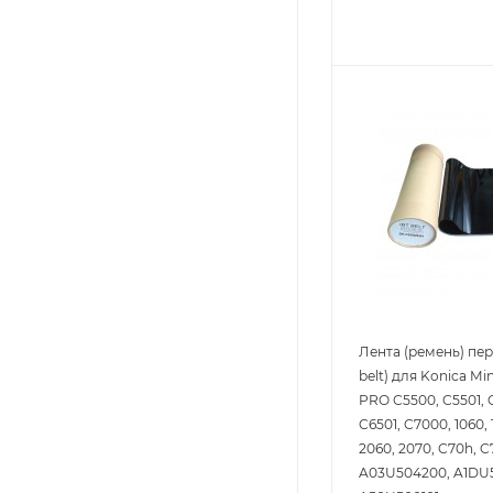
Лента (ремень) пер
belt) для Konica Mi
PRO C5500, C5501, 
C6501, C7000, 1060, 
2060, 2070, C70h, C7
A03U504200, A1DU