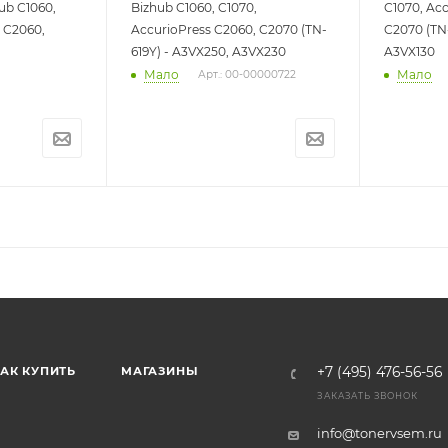
ub C1060,
Bizhub C1060, C1070,
C1070, Ac
s C2060,
AccurioPress C2060, C2070 (TN-
C2070 (TN-
619Y) - A3VX250, A3VX230
A3VX130
Мало
Мало
Арт.: 00-00000722
АК КУПИТЬ
МАГАЗИНЫ
+7 (495) 476-56-56
ЗАКАЗАТЬ ЗВОНОК
info@tonervsem.ru