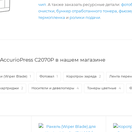
чип
. А также заказать ресурсные детали:
фото
очистки
,
бункер отработанного тонера
,
фьюзер
термопленка
и
ролики подачи
.
AccurioPress C2070P в нашем магазине
и (Wiper Blade)
1
Фотовал
1
Коротрон заряда
2
Лента перено
картриджи
2
Носители и девелоперы
4
Тонеры цветные
4
Ф