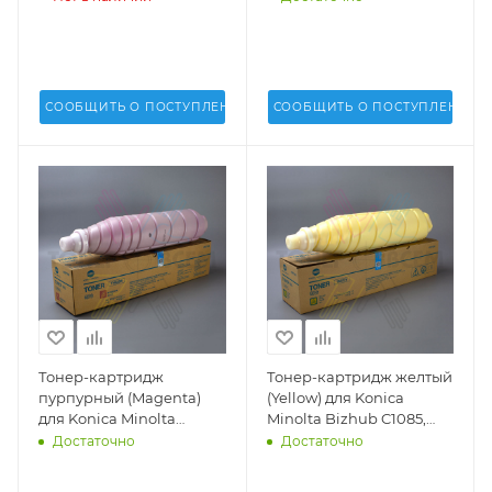
C6085, AccurioPress
C6085, C6100 (TN-622C) -
C6100 (DU-107) - A6DY0Y1
A5E7450
СООБЩИТЬ О ПОСТУПЛЕНИИ
СООБЩИТЬ О ПОСТУПЛЕНИИ
Тонер-картридж
Тонер-картридж желтый
пурпурный (Magenta)
(Yellow) для Konica
для Konica Minolta
Minolta Bizhub C1085,
Bizhub C1085, C1100,
C1100, AccurioPress
Достаточно
Достаточно
AccurioPress C6085,
C6085, C6100 (TN-622Y) -
C6100 (TN-622M) -
A5E7250