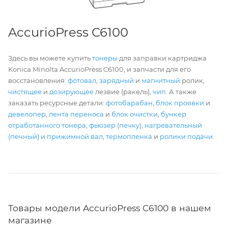
AccurioPress C6100
Здесь вы можете купить
тонеры
для заправки картриджа
Konica Minolta AccurioPress C6100, и запчасти для его
восстановления:
фотовал
,
зарядный
и
магнитный
ролик,
чистящее
и
дозирующее
лезвие (ракель),
чип
. А также
заказать ресурсные детали:
фотобарабан
,
блок проявки
и
девелопер
,
лента переноса
и
блок очистки
,
бункер
отработанного тонера
,
фьюзер (печку)
,
нагревательный
(печный) и прижимной вал
,
термопленка
и
ролики подачи
.
Товары модели AccurioPress C6100 в нашем
магазине