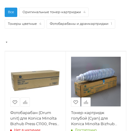
Все
Оригинальные тонер-картриджи
4
Тонеры цветные
4
Фотобарабаны и драмкартриджи
1
Фотобарабан (Drum
Тонер-картридж
unit) для Konica Minolta
голубой (Cyan) для
Bizhub Press C1100, Press
Konica Minolta Bizhub
C1085, AccurioPress
C1085, C1100, AccurioPress
Нет в наличии
Достаточно