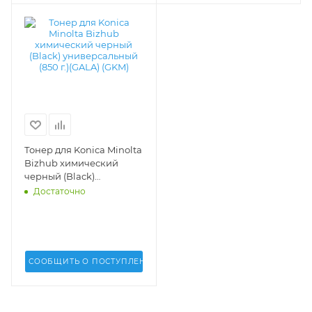
Тонер для Konica Minolta
Bizhub химический
черный (Black)
универсальный (850 г.)
Достаточно
(GALA) (GKM) -
СООБЩИТЬ О ПОСТУПЛЕНИИ