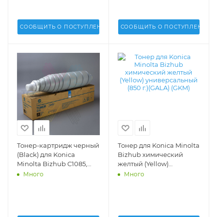
A5E7350
СООБЩИТЬ О ПОСТУПЛЕНИИ
СООБЩИТЬ О ПОСТУПЛЕНИИ
Тонер-картридж черный
Тонер для Konica Minolta
(Black) для Konica
Bizhub химический
Minolta Bizhub C1085,
желтый (Yellow)
C1100, AccurioPress
универсальный (850 г.)
Много
Много
C6085, C6100 (TN-622K) -
(GALA) (GKM) -
A5E7150