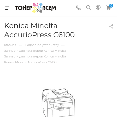
0
Konica Minolta
AccurioPress C6100
—
—
Главная
Подбор по устройству
—
Запчасти для принтеров Konica Minolta
—
Запчасти для принтеров Konica Minolta
Konica Minolta AccurioPress C6100